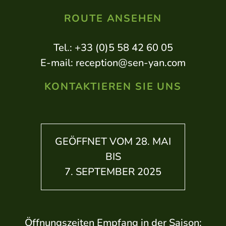
ROUTE ANSEHEN
Tel.: +33 (0)5 58 42 60 05
E-mail: reception@sen-yan.com
KONTAKTIEREN SIE UNS
GEÖFFNET VOM 28. MAI
Castets: ein verstecktes Juwel im
BIS
Zentrum von Les Landes
7. SEPTEMBER 2025
Öffnungszeiten Empfang in der Saison: