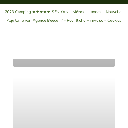
2023 Camping ★★★★★ SEN YAN – Mézos – Landes – Nouvelle-
Aquitaine von Agence Beecom‘ –
Rechtliche Hinweise
–
Cookies
Besuchen Sie Lit-et-Mixe während
Ihres Urlaubs in Landes.